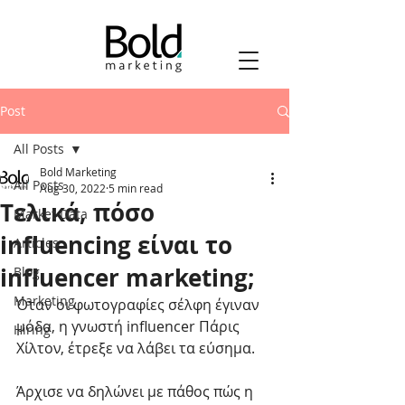
Post
All Posts
Bold Marketing
All Posts
Aug 30, 2022
5 min read
Tελικά, πόσο
Market Data
influencing είναι το
Articles
influencer marketing;
Blog
Marketing
Όταν οι φωτογραφίες σέλφη έγιναν 
μόδα, η γνωστή influencer Πάρις 
Hiring
Χίλτον, έτρεξε να λάβει τα εύσημα. 
Άρχισε να δηλώνει με πάθος πώς η 