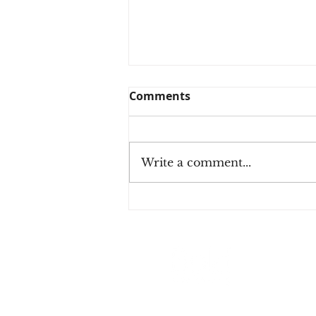
Comments
Write a comment...
What is a Business and
Marketing Plan, and Why
Do You Need One?