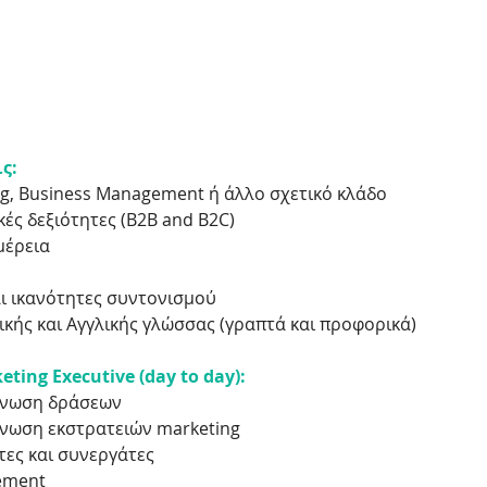
ς:
ng, Business Management ή άλλο σχετικό κλάδο
κές δεξιότητες (B2B and B2C)
μέρεια
ι ικανότητες συντονισμού
ικής και Αγγλικής γλώσσας (γραπτά και προφορικά)
eting Executive (day to day):
γάνωση δράσεων
άνωση εκστρατειών marketing
τες και συνεργάτες
gement