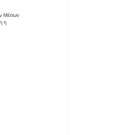
ων Μέσων
η η