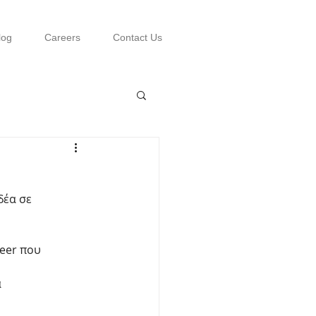
log
Careers
Contact Us
δέα σε
teer που
α