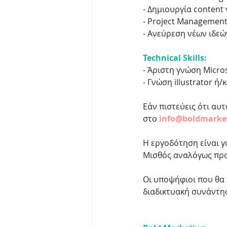
- Δημιουργία content γ
- Project Managemen
- Aνεύρεση νέων ιδεώ
Technical Skills:
- Άριστη γνώση Micros
- Γνώση illustrator 
Εάν πιστεύεις ότι αυτ
στο 
info@boldmarke
Η εργοδότηση είναι γ
Μισθός αναλόγως πρ
Οι υποψήφιοι που θα
διαδικτυακή συνάντησ