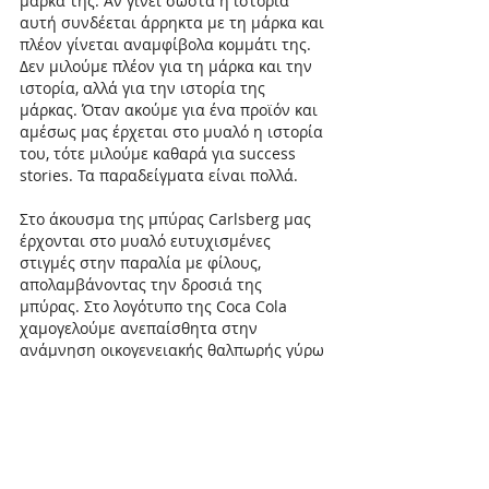
μάρκα της. Αν γίνει σωστά η ιστορία 
αυτή συνδέεται άρρηκτα με τη μάρκα και 
πλέον γίνεται αναμφίβολα κομμάτι της. 
Δεν μιλούμε πλέον για τη μάρκα και την 
ιστορία, αλλά για την ιστορία της 
μάρκας. Όταν ακούμε για ένα προϊόν και 
αμέσως μας έρχεται στο μυαλό η ιστορία 
του, τότε μιλούμε καθαρά για success 
stories. Τα παραδείγματα είναι πολλά.
Στο άκουσμα της μπύρας Carlsberg μας 
έρχονται στο μυαλό ευτυχισμένες 
στιγμές στην παραλία με φίλους, 
απολαμβάνοντας την δροσιά της 
μπύρας. Στο λογότυπο της Coca Cola 
χαμογελούμε ανεπαίσθητα στην 
ανάμνηση οικογενειακής θαλπωρής γύρω 
από το χριστουγεννιάτικο δέντρο 
περιμένοντας τον Άη Βασίλη. Μόλις 
δούμε το σύμβολο της Νike, οπλιζόμαστε 
με θάρρος και ενέργεια, και αγκαλιάζουμε 
τη φιλοσοφία του Just do it.
Θα μπορούσα να σας παραθέτω πολλά 