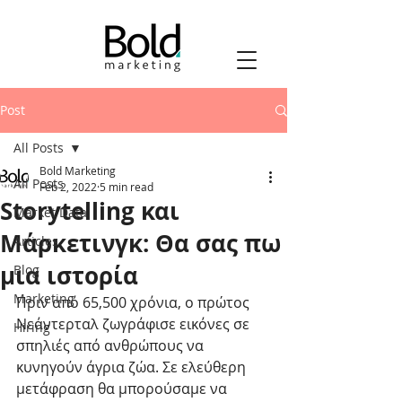
Post
All Posts
Bold Marketing
All Posts
Feb 2, 2022
5 min read
Storytelling και
Market Data
Μάρκετινγκ: Θα σας πω
Articles
μια ιστορία
Blog
Marketing
Πριν από 65,500 χρόνια, ο πρώτος 
Νεάντερταλ ζωγράφισε εικόνες σε 
Hiring
σπηλιές από ανθρώπους να 
κυνηγούν άγρια ζώα. Σε ελεύθερη 
μετάφραση θα μπορούσαμε να 